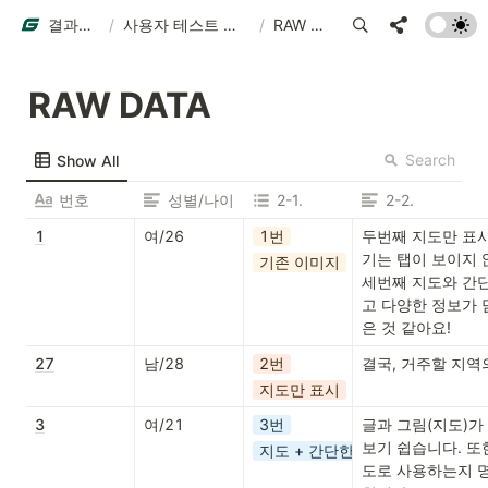
결과물 예시
/
사용자 테스트 결과물 예시
/
RAW DATA
RAW DATA
Search
Show All
번호
성별/나이
2-1.
2-2.
1
여/26
1번
두번째 지도만 표시
기는 탭이 보이지 
기존 이미지
세번째 지도와 간
고 다양한 정보가 
은 것 같아요!
27
남/28
2번
결국, 거주할 지역
지도만 표시
3
여/21
3번
글과 그림(지도)가
보기 쉽습니다. 또
지도 + 간단한 콘텐츠
도로 사용하는지 명