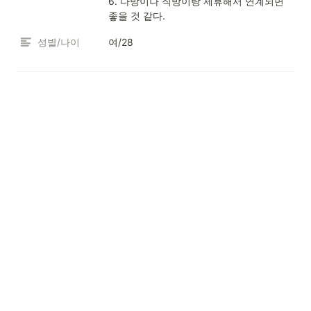
6. 다방이나 직방이랑 제휴해서 연계되면 
좋을 것 같다.
성별/나이
여/28