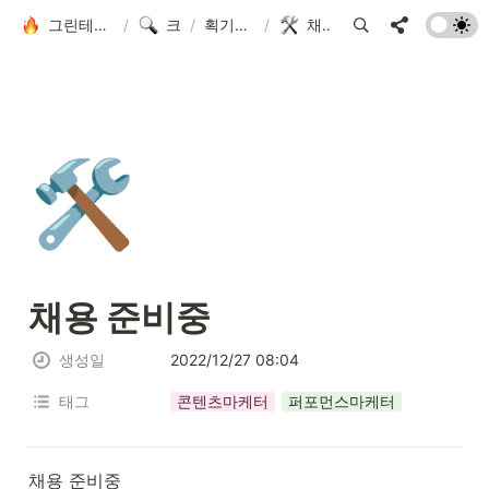
그린테스터에 오신 걸 환영합니다!
/
크루 모집
/
획기적인 마케터
/
채용 준비중
🛠️
채용 준비중
생성일
2022/12/27 08:04
태그
콘텐츠마케터
퍼포먼스마케터
채용 준비중